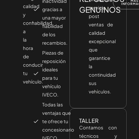
inactividad
MÁS
INFORMA
calidad
GENUINOS
servicio
gracias a
y
post
una mayor
confiabilidad
ventas de
fiabilidad
a
calidad
de los
la
excepcional
recambios.
hora
que
Piezas de
de
garantice
reposición
conducir
la
ideales
tu
continuidad
para tu
vehículo.
sus
vehículo
vehículos.
IVECO.
Todas las
ventajas que
TALLER
te ofrece tu
Contamos con
concesionario
técnicos y
IVECO.