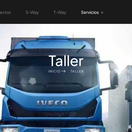
Tector
S-Way
T-Way
Servicios
Taller
INICIO
TALLER