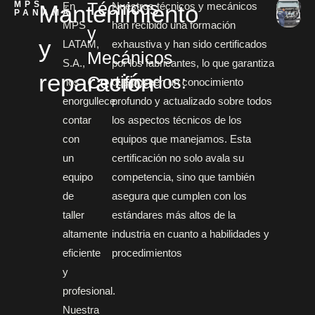
Técnicos
MPS
Mantenimiento
En
Nuestros técnicos y mecánicos
PANAMÁ
MPS
han recibido una formación
y
y
LATAM,
exhaustiva y han sido certificados
Mecánicos
S.A.,
por los fabricantes, lo que garantiza
reparación
Certificados:
nos
que poseen un conocimiento
enorgullece
profundo y actualizado sobre todos
contar
los aspectos técnicos de los
con
equipos que manejamos. Esta
un
certificación no solo avala su
equipo
competencia, sino que también
de
asegura que cumplen con los
taller
estándares más altos de la
altamente
industria en cuanto a habilidades y
eficiente
procedimientos
y
profesional.
Nuestra