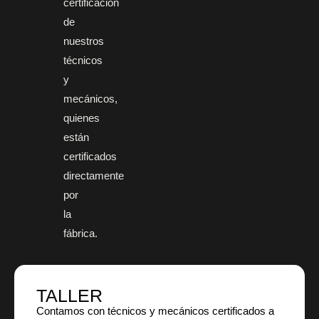
certificación
de
nuestros
técnicos
y
mecánicos,
quienes
están
certificados
directamente
por
la
fábrica.
TALLER
Contamos con técnicos y mecánicos certificados a